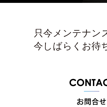
只今メンテナン
今しばらくお待
430-5161